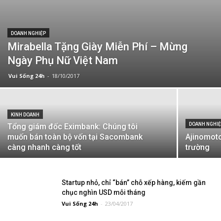
DOANH NGHIỆP
Mirabella Tặng Giày Miễn Phí – Mừng
Ngày Phụ Nữ Việt Nam
Vui Sống 24h
-
18/10/2017
KINH DOANH
DOANH NGHI
Tổng giám đốc Eximbank: Chúng tôi
muốn bán toàn bộ vốn tại Sacombank
Ajinomoto
càng nhanh càng tốt
trường
Startup nhỏ, chỉ “bán” chỗ xếp hàng, kiếm gần
chục nghìn USD mỗi tháng
Vui Sống 24h
-
23/04/2017