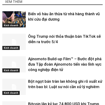
XEM THÊM
Biến vỏ hàu ăn thừa từ nhà hàng thành vũ
khí cứu đại dương
Kinh doanh
Ông Trump nói thỏa thuận bán TikTok sẽ
diễn ra trước 5/4
Kinh doanh
Ajinomoto Build-up Film™ – Bước đột phá
đưa Tập đoàn Ajinomoto tiến vào lĩnh vực
công nghiệp điện tử
Kinh doanh
Bột ngọt bán tràn lan không ghi rõ xuất xứ
trên bao bì: Luật sư nói cần xử lý nghiêm
Kinh doanh
Bitcoin lập kỷ lục 74.800 USD khi Trump