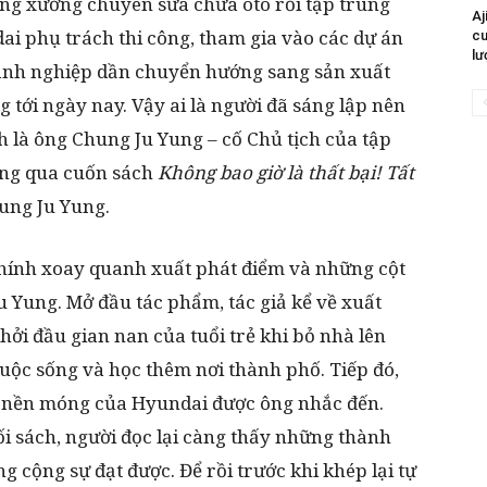
ng xưởng chuyên sửa chữa ôtô rồi tập trung
Aj
ai phụ trách thi công, tham gia vào các dự án
cu
lư
oanh nghiệp dần chuyển hướng sang sản xuất
 tới ngày nay. Vậy ai là người đã sáng lập nên
là ông Chung Ju Yung – cố Chủ tịch của tập
ông qua cuốn sách
Không bao giờ là thất bại! Tất
ung Ju Yung.
chính xoay quanh xuất phát điểm và những cột
 Yung. Mở đầu tác phẩm, tác giả kể về xuất
ởi đầu gian nan của tuổi trẻ khi bỏ nhà lên
cuộc sống và học thêm nơi thành phố. Tiếp đó,
 nền móng của Hyundai được ông nhắc đến.
i sách, người đọc lại càng thấy những thành
 cộng sự đạt được. Để rồi trước khi khép lại tự