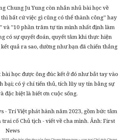
 ông Chung Ju Yung còn nhắn nhủ bài học về
thì bất cứ việc gì cũng có thể thành công” hay
” và ”10 phần trăm tự tin mình nhất định làm
g có sự quyết đoán, quyết tâm khi thực hiện
dù kết quả ra sao, dường như bạn đã chiến thắng
 bài học được ông đúc kết ở đó như bắt tay vào
bại; có ý chí tiến thủ, tích lũy uy tín bằng sự
và đặc biệt là biết ơn cuộc sống.
m 2023, gồm bức tâm thư của ông Chung Mong-joon – con trai Chủ tịch Chung