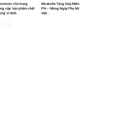
inomoto chú trọng
Mirabella Tặng Giày Miễn
ng cấp ‘sản phẩm chất
Phí – Mừng Ngày Phụ Nữ
ợng’ vì dinh...
Việt...