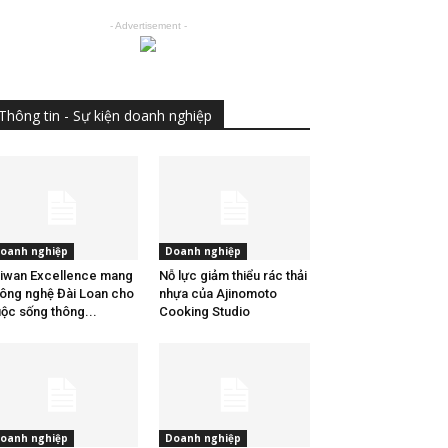
- Advertisement -
Thông tin - Sự kiện doanh nghiệp
oanh nghiệp
Doanh nghiệp
iwan Excellence mang
Nỗ lực giảm thiểu rác thải
ông nghệ Đài Loan cho
nhựa của Ajinomoto
ộc sống thông...
Cooking Studio
oanh nghiệp
Doanh nghiệp