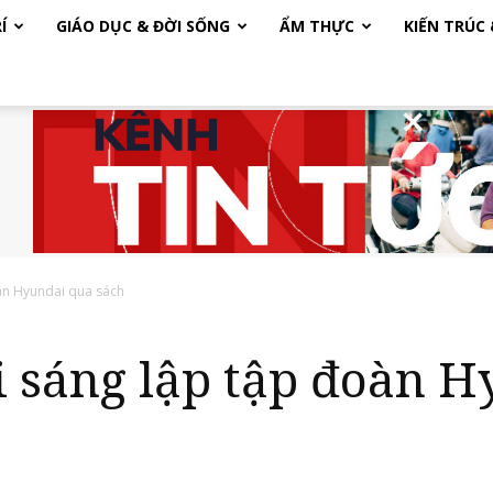
Í
GIÁO DỤC & ĐỜI SỐNG
ẨM THỰC
KIẾN TRÚC
àn Hyundai qua sách