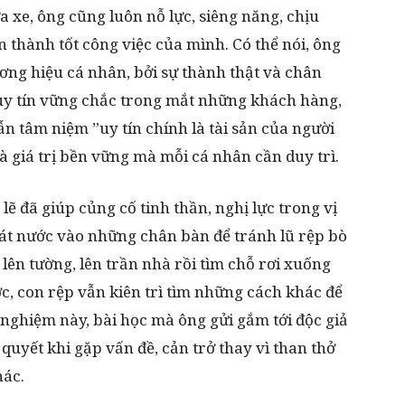
a xe, ông cũng luôn nỗ lực, siêng năng, chịu
n thành tốt công việc của mình. Có thể nói, ông
ương hiệu cá nhân, bởi sự thành thật và chân
uy tín vững chắc trong mắt những khách hàng,
ẫn tâm niệm ”uy tín chính là tài sản của người
à giá trị bền vững mà mỗi cá nhân cần duy trì.
lẽ đã giúp củng cố tinh thần, nghị lực trong vị
bát nước vào những chân bàn để tránh lũ rệp bò
 lên tường, lên trần nhà rồi tìm chỗ rơi xuống
ớc, con rệp vẫn kiên trì tìm những cách khác để
nghiệm này, bài học mà ông gửi gắm tới độc giả
i quyết khi gặp vấn đề, cản trở thay vì than thở
hác.