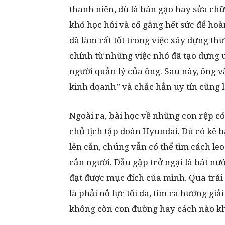
thanh niên, dù là bán gạo hay sửa chữ
khó học hỏi và cố gắng hết sức để hoà
đã làm rất tốt trong việc xây dựng th
chính từ những việc nhỏ đã tạo dựng 
người quản lý của ông. Sau này, ông v
kinh doanh” và chắc hẳn uy tín cũng l
Ngoài ra, bài học về những con rệp có 
chủ tịch tập đoàn Hyundai. Dù có kê 
lên cắn, chúng vẫn có thể tìm cách leo
cắn người. Dẫu gặp trở ngại là bát nư
đạt được mục đích của mình. Qua trải 
là phải nỗ lực tối đa, tìm ra hướng giả
không còn con đường hay cách nào k