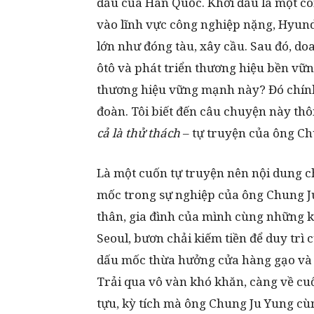
đầu của Hàn Quốc. Khởi đầu là một cô
vào lĩnh vực công nghiệp nặng, Hyund
lớn như đóng tàu, xây cầu. Sau đó, d
ôtô và phát triển thương hiệu bền vững
thương hiệu vững mạnh này? Đó chính 
đoàn. Tôi biết đến câu chuyện này th
cả là thử thách
– tự truyện của ông Ch
Là một cuốn tự truyện nên nội dung 
mốc trong sự nghiệp của ông Chung Ju
thân, gia đình của mình cùng những kh
Seoul, bươn chải kiếm tiền để duy trì 
dấu mốc thừa hưởng cửa hàng gạo và
Trải qua vô vàn khó khăn, càng về cuố
tựu, kỳ tích mà ông Chung Ju Yung cùng