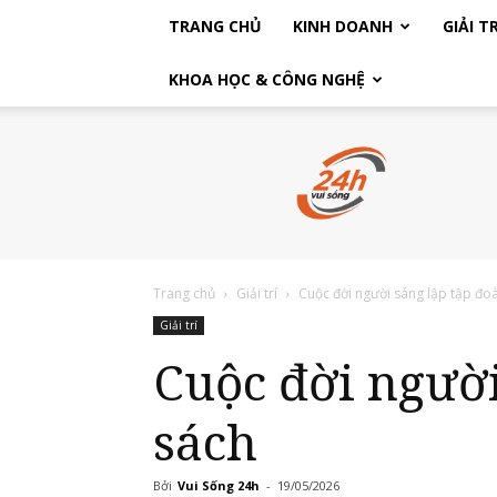
TRANG CHỦ
KINH DOANH
GIẢI TR
KHOA HỌC & CÔNG NGHỆ
Vui
Sống
24h
Trang chủ
Giải trí
Cuộc đời người sáng lập tập đo
Giải trí
Cuộc đời người sáng lập tập đoàn Hyundai qua
sách
Bởi
Vui Sống 24h
-
19/05/2026