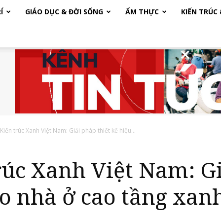
Í
GIÁO DỤC & ĐỜI SỐNG
ẨM THỰC
KIẾN TRÚC
Kiến trúc Xanh Việt Nam: Giải pháp thiết kế hiệu...
o nhà ở cao tầng xan