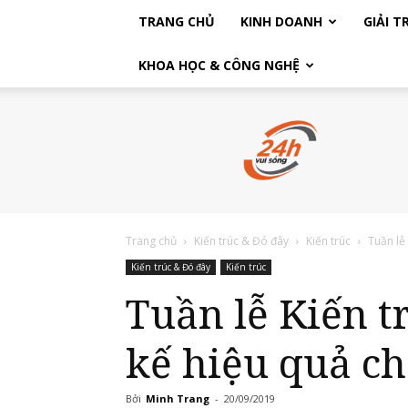
TRANG CHỦ
KINH DOANH
GIẢI TR
KHOA HỌC & CÔNG NGHỆ
Vui
Sống
24h
Trang chủ
Kiến trúc & Đó đây
Kiến trúc
Tuần lễ 
Kiến trúc & Đó đây
Kiến trúc
Tuần lễ Kiến trúc Xanh Việt Nam: Giải pháp thiết
kế hiệu quả ch
Bởi
Minh Trang
-
20/09/2019