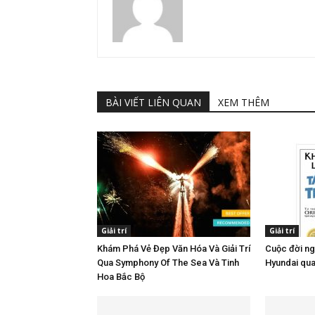
BÀI VIẾT LIÊN QUAN
XEM THÊM
Giải trí
Giải trí
Khám Phá Vẻ Đẹp Văn Hóa Và Giải Trí
Cuộc đời ng
Qua Symphony Of The Sea Và Tinh
Hyundai qu
Hoa Bắc Bộ