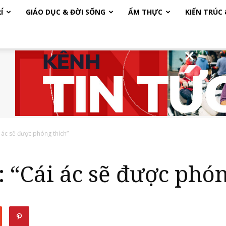
Í
GIÁO DỤC & ĐỜI SỐNG
ẨM THỰC
KIẾN TRÚC
 ác sẽ được phóng thích”
: “Cái ác sẽ được phó