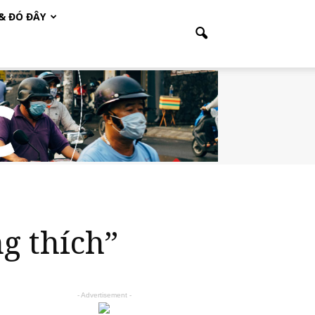
 & ĐÓ ĐÂY
ng thích”
- Advertisement -