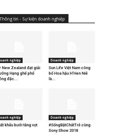
Thông tin - Sự kiện doanh nghiệp
oanh nghiệp
Doanh nghiệp
r New Zealand đạt giải
Sun Life Việt Nam công
ưởng Hạng ghế phổ
bố Hoa hậu H’Hen Niê
ông đặc...
là...
oanh nghiệp
Doanh nghiệp
ất khẩu bưởi tăng vọt
#SốngBậtChấtTrẻ cùng
Sony Show 2018