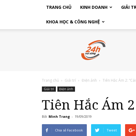
TRANG CHỦ
KINH DOANH
GIẢI TR
KHOA HỌC & CÔNG NGHỆ
Vui
Sống
24h
Trang chủ
Giải trí
Điện ảnh
Tiên Hắc Ám 2: “Cái
Giải trí
Điện ảnh
Tiên Hắc Ám 2
Bởi
Minh Trang
-
19/09/2019
Chia sẻ Facebook
Tweet