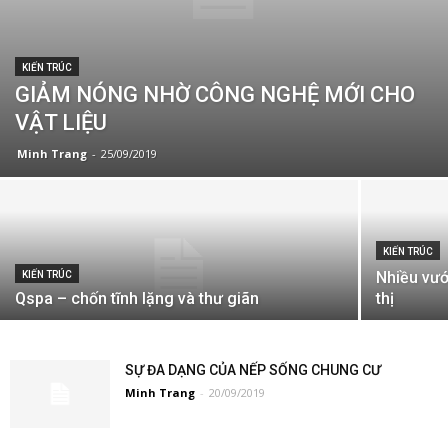
KIẾN TRÚC
GIẢM NÓNG NHỜ CÔNG NGHỆ MỚI CHO
VẬT LIỆU
Minh Trang
-
25/09/2019
KIẾN TRÚC
Nhiều vướ
KIẾN TRÚC
Qspa – chốn tĩnh lặng và thư giãn
thị
SỰ ĐA DẠNG CỦA NẾP SỐNG CHUNG CƯ
Minh Trang
-
20/09/2019