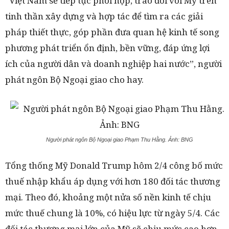
“Việt Nam sẽ tiếp tục phối hợp, trao đổi với Mỹ trên
tinh thần xây dựng và hợp tác để tìm ra các giải
pháp thiết thực, góp phần đưa quan hệ kinh tế song
phương phát triển ổn định, bền vững, đáp ứng lợi
ích của người dân và doanh nghiệp hai nước”, người
phát ngôn Bộ Ngoại giao cho hay.
Người phát ngôn Bộ Ngoại giao Phạm Thu Hằng. Ảnh: BNG
Tổng thống Mỹ Donald Trump hôm 2/4 công bố mức
thuế nhập khẩu áp dụng với hơn 180 đối tác thương
mại. Theo đó, khoảng một nửa số nền kinh tế chịu
mức thuế chung là 10%, có hiệu lực từ ngày 5/4. Các
đối tác thương mại lớn của Mỹ sẽ chịu mức cao hơn,