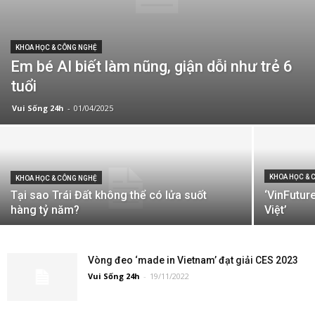
KHOA HỌC & CÔNG NGHỆ
Em bé AI biết làm nũng, giận dỗi như trẻ 6
tuổi
Vui Sống 24h
-
01/04/2025
KHOA HỌC & 
KHOA HỌC & CÔNG NGHỆ
Tại sao Trái Đất không thể có lửa suốt
‘VinFutur
hàng tỷ năm?
Việt’
Vòng đeo ‘made in Vietnam’ đạt giải CES 2023
Vui Sống 24h
-
19/11/2022